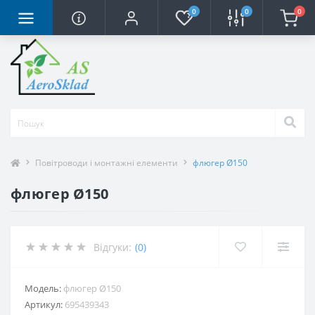
0
0
0
Повітроводи і монтажні елементи
флюгер Ø150
флюгер Ø150
Відгуки:
(0)
Модель:
флюгер Ø150
Артикул:
695439343