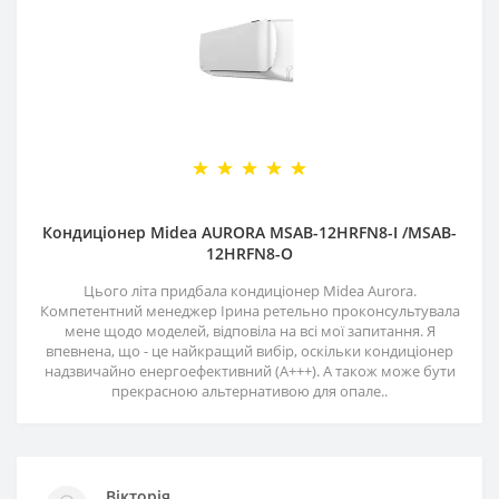
Кондиціонер Midea AURORA MSAB-12HRFN8-I /MSAB-
12HRFN8-O
Цього літа придбала кондиціонер Midea Aurora.
Компетентний менеджер Ірина ретельно проконсультувала
мене щодо моделей, відповіла на всі мої запитання. Я
впевнена, що - це найкращий вибір, оскільки кондиціонер
надзвичайно енергоефективний (А+++). А також може бути
прекрасною альтернативою для опале..
Вікторія