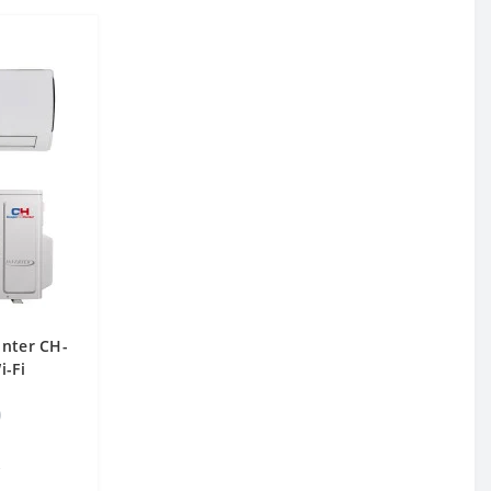
nter CH-
-Fi
.