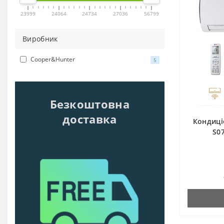
23999
24064
24734
27036
56799
Виробник
Cooper&Hunter
5
Безкоштовна
доставка
Кондиці
S0