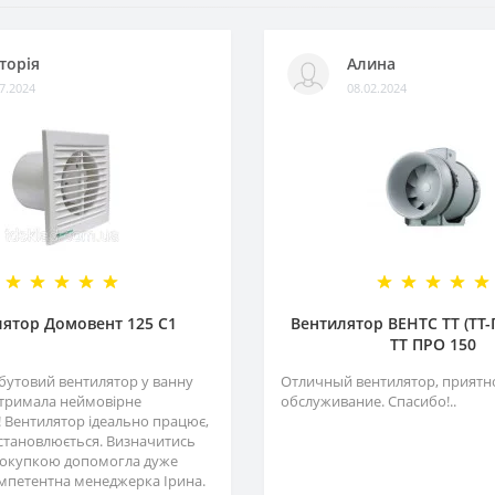
торія
Алина
7.2024
08.02.2024
ятор Домовент 125 С1
Вентилятор ВЕНТС ТТ (ТТ-
ТТ ПРО 150
бутовий вентилятор у ванну
Отличный вентилятор, приятн
отримала неймовірне
обслуживание. Спасибо!..
 Вентилятор ідеально працює,
становлюється. Визначитись
 покупкою допомогла дуже
омпетентна менеджерка Ірина.