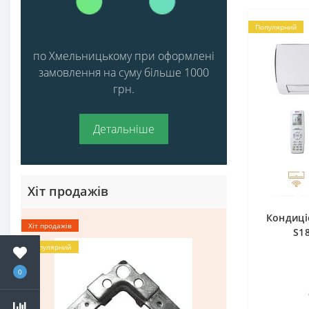
Популярний
по Хмельницькому при оформлені
замовлення на суму більше 1000
грн.
Детальніше
Хіт продажів
Кондиці
Хіт продажів
S1
Популярний
0