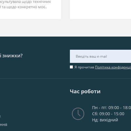
нсультувала щодо технічних
 та щодо конкретно моє..
 і знижки?
Я прочитав
Політика конфіденці
Час роботи
Пн - пт: 09:00 - 18:
Сб: 09:00 - 15:00
и
Нд: вихідний
ання