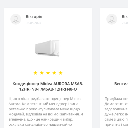
Вікторія
Вік
02.08.2024
25.0
Кондиціонер Midea AURORA MSAB-
Вентил
12HRFN8-I /MSAB-12HRFN8-O
Цього літа придбала кондиціонер Midea
Придбала по
Aurora. Компетентний менеджер Ірина
Домовент і 
ретельно проконсультувала мене щодо
задоволення!
моделей, відповіла на всі мої запитання. Я
дуже легко в
впевнена, що - це найкращий вибір,
саме з цією
оскільки кондиціонер надзвичайно
привітна і к