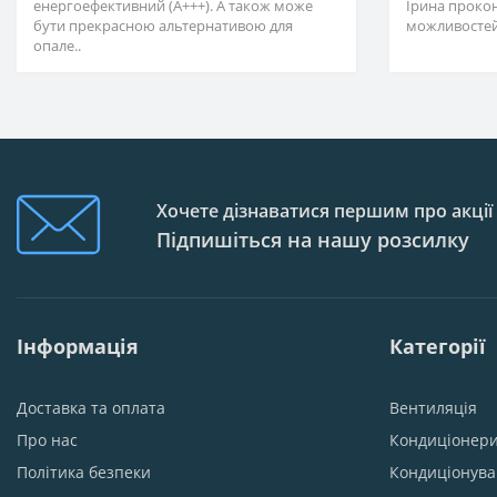
енергоефективний (А+++). А також може
Ірина проко
бути прекрасною альтернативою для
можливостей
опале..
Хочете дізнаватися першим про акції
Підпишіться на нашу розсилку
Інформація
Категорії
Доставка та оплата
Вентиляція
Про нас
Кондиціонер
Політика безпеки
Кондиціонув