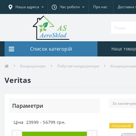
Наша адреса
Час роботи
Про нас
Доставка 
Список категорій
Наші това
Кондиціонери
Побутові кондиціонери
Кондиціонери
Veritas
Параметри
Ціна
23999
-
56799
грн.
Популярний