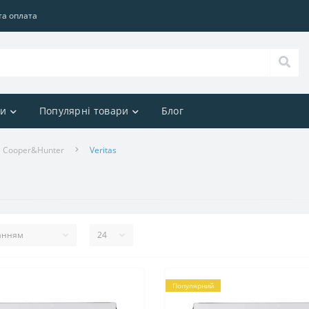
та оплата
ри
Популярні товари
Блог
 Cooper&Hunter
Veritas
Популярний