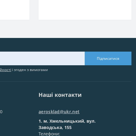
Підписатися
йності
і згоден з вимогами
Наші контакти
00
aerosklad@ukr.net
1. м. Хмельницький, вул.
Заводська, 155
Телефони: