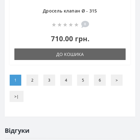
Дросель клапан Ø - 315
0
710.00 грн.
ДО КОШИКА
1
2
3
4
5
6
>
>|
Відгуки