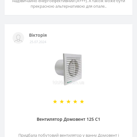
надзвичайно енергоефективний (А+++). А також може бути
прекрасною альтернативою для опале..
Вікторія
25.07.2024
Вентилятор Домовент 125 С1
Придбала побутовий вентилятор у ванну Домовент і