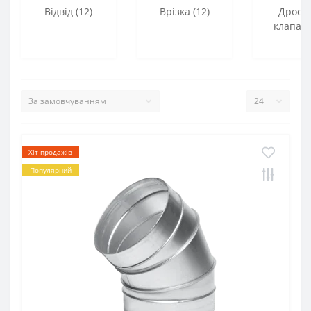
Відвід (12)
Врізка (12)
Дросе
клапани
Хіт продажів
Популярний