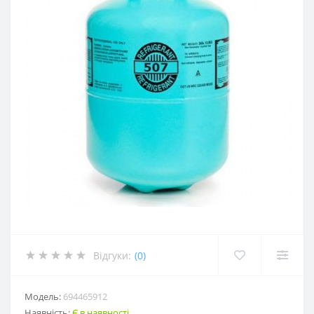
Відгуки:
(0)
Модель:
694465912
Наявність:
Є в наявності