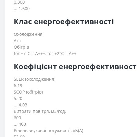
0.300
... 1.600
Клас енергоефективності
Охолодження
A++
Обігрів
for +7°C = A+++, for +2°C = A++
Коефіцієнт енергоефективност
SEER (охолодження)
6.19
SCOP (обігрів)
5.20
... 4.03
Витрати повітря, м3/год.
600
... 400
Рівень звукової потужності, дБ(А)
53.00