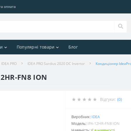
та оплата
ри
Популярні товари
Блог
 IDEA PRO
IDEA PRO Sardius 2020 DC Invertor
Кондиціонер IdeaPro
12HR-FN8 ION
Відгуки:
(0)
Виробник:
IDEA
Модель:
IPA-12HR-FN8 ION
Наявність:
Є в наявності