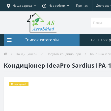
Наша адреса
Час роботи
Про нас
Доставка 
Список категорій
Наші това
Кондиціонери
Побутові кондиціонери
Кондиціонери
Кондиціонер IdeaPro Sardius IPA-
Популярний