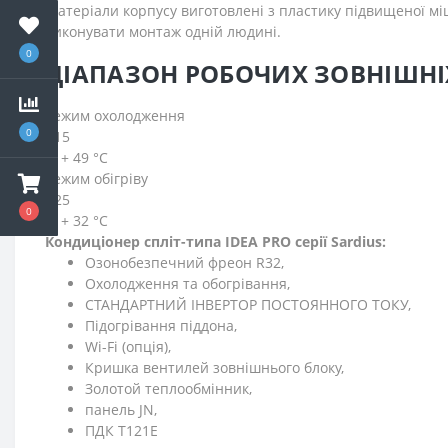
Матеріали корпусу виготовлені з пластику підвищеної мі
виконувати монтаж одній людині.
0
ДІАПАЗОН РОБОЧИХ ЗОВНІШНІ
Режим охолодження
0
- 15
... + 49 °C
Режим обігріву
- 25
0
... + 32 °C
Кондиціонер спліт-типа IDEA PRO серії Sardius:
Озонобезпечний фреон R32,
Охолодження та обогрівання,
СТАНДАРТНИЙ ІНВЕРТОР ПОСТОЯННОГО ТОКУ,
Підогрівання піддона,
Wi-Fi (опція),
Кришка вентилей зовнішнього блоку,
Золотой теплообмінник,
панель JN,
ПДК T121E