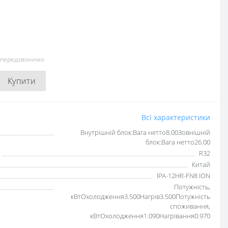
и передзвонимо
Купити
Всі характеристики
Внутрішній блок:Вага нетто8.00Зовнішній
блок:Вага нетто26.00
R32
Китай
IPA-12HR-FN8 ION
Потужність,
кВтОхолодження3.500Нагрів3.500Потужність
споживання,
кВтОхолодження1.090Нагрівання0.970