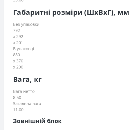
Габаритні розміри (ШхВхГ), м
Без упаковки
792
x 292
x 201
В упаковці
880
x 370
x 290
Вага, кг
Вага нетто
8.50
Загальна вага
11.00
Зовнішній блок