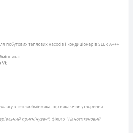
для побутових теплових насосів і кондиціонерів SEER A+++
обмінника;
 VI
;
вологу з теплообмінника, що виключає утворення
еріальний пригнічувач"
; фільтр
"Нанотитановий