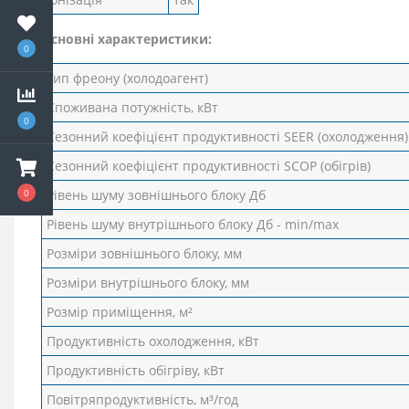
Основні характеристики:
0
Тип фреону (холодоагент)
Споживана потужність, кВт
0
Сезонний коефіцієнт продуктивності SEER (охолодження)
Сезонний коефіцієнт продуктивності SCOP (обігрів)
0
Рівень шуму зовнішнього блоку Дб
Рівень шуму внутрішнього блоку Дб - min/max
Розміри зовнішнього блоку, мм
Розміри внутрішнього блоку, мм
Розмір приміщення, м²
Продуктивність охолодження, кВт
Продуктивність обігріву, кВт
Повітряпродуктивність, м³/год