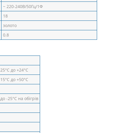
~ 220-240В/50Гц/1Ф
18
золото
0.8
-25°С до +24°С
-15°С до +50°С
 до -25°C на обігрів