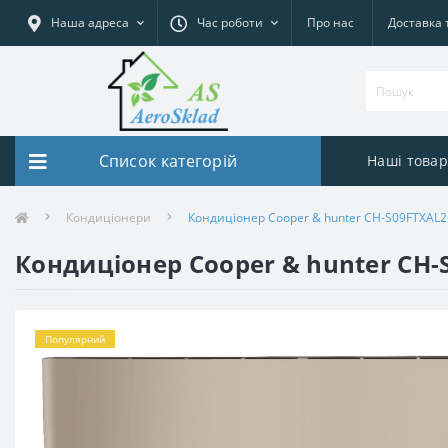
Наша адреса
Час роботи
Про нас
Доставка 
Список категорій
Наші това
Кондиціонери
Кондиціонер Cooper & hunter CH-S09FTXAL2
Кондиціонер Cooper & hunter CH-
Популярний