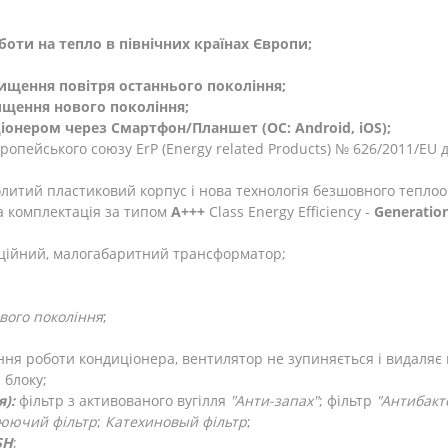
оти на тепло в північних країнах Європи;
чищення повітря останнього покоління;
ищення нового покоління;
іонером через Смартфон/Планшет (ОС: Android, iOS);
вропейського союзу ErP (Energy related Products) № 626/2011/EU 
нолитий пластиковий корпус і нова технологія безшовного тепло
 комплектація за типом
A+++
Class Energy Efficiency -
Generation
ційний, малогабаритний трансформатор;
ового покоління
;
ня роботи кондиціонера, вентилятор не зупиняється і видаляє 
 блоку;
):
фільтр з активованого вугілля
"Анти-запах"
; фільтр
"Антибакт
юючий фільтр
;
Катехиновый фільтр
;
SH
;