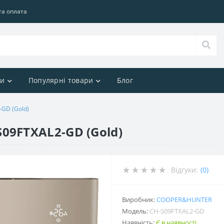
та оплата
ри
Популярні товари
Блог
-GD (Gold)
S09FTXAL2-GD (Gold)
Відгуки:
(0)
Виробник:
COOPER&HUNTER
Модель:
CH-S09FTXAL2-GD
Наявність:
Є в наявності