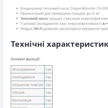
Кондиціонер тепловий насос Cooper&Hunter CH-S0
Призначений для приміщень площею до 25 м²
Тепловий насос
працює з високою енергоефективн
У режимі охолодження клас енергоефективності
A+
Модуль
Wi-Fi
дозволяє організувати керування прис
Технічні характеристик
Основні функції:
Фільтрування
так
Охолодження
так
Осушення повітря
так
Обігрів
так
Вентиляція
так
Іонізація
так