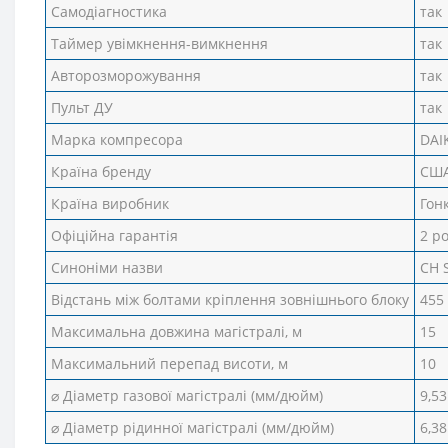
Самодіагностика
так
Таймер увімкнення-вимкнення
так
Авторозморожування
так
Пульт ДУ
так
Марка компресора
DAI
Країна бренду
СШ
Країна виробник
Гон
Офіційна гарантія
2 р
Синоніми назви
CH 
Відстань між болтами кріплення зовнішнього блоку
455
Максимальна довжина магістралі, м
15
Максимальний перепад висоти, м
10
⌀ Діаметр газової магістралі (мм/дюйм)
9,53
⌀ Діаметр рідинної магістралі (мм/дюйм)
6,38