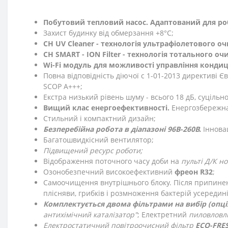
Побутовий тепловий насос. Адаптований для роб
Захист будинку від обмерзання +8°C;
CH UV Cleaner - технологія ультрафіолетового о
CH SMART - ION Filter
- технологія тотального оч
Wi-Fi модуль для можливості управління кондиц
Повна відповідність діючої c 1-01-2013 директиві Є
SCOP A+++;
Екстра низький рівень шуму - всього 18 дБ, суціль
Вищий клас енергоефективності.
Енергозбережна
Стильний і компактний дизайн;
Безперебійна робота в діапазоні 96В-260В.
Іннова
Багатошвидкісний вентилятор;
Підвищений ресурс роботи;
Відображення поточного часу доби на
пульті Д/К н
Озонобезпечний високоефективний
фреон R32
;
Самоочищення внутрішнього блоку. Після припинен
плісняви, грибків і розмноження бактерій усередині
Комплектується двома фільтрами на вибір (опція
антихімічний каталізатор"
; Електретний
пиловловл
Електростатичний повітроочисний фільтр
ЕСО-FRE