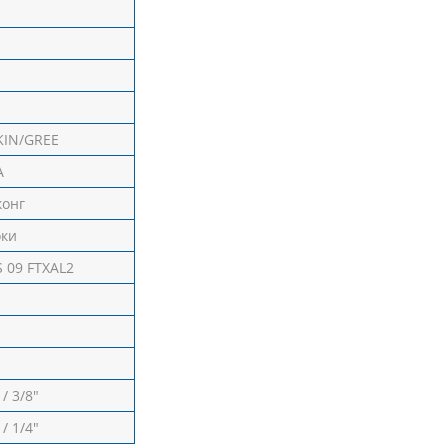
KIN/GREE
А
конг
оки
S 09 FTXAL2
 / 3/8"
 / 1/4"