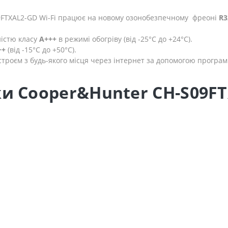
9FTXAL2-GD Wi-Fi працює на новому озонобезпечному фреоні
R3
істю класу
A+++
в режимі обогріву (від -25°С до +24°С).
++
(від -15°С до +50°С).
троєм з будь-якого місця через інтернет за допомогою програм
и Cooper&Hunter CH-S09FTX