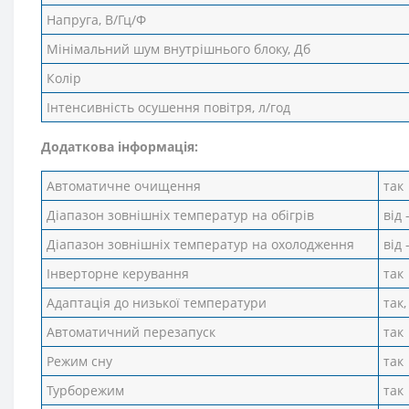
Напруга, В/Гц/Ф
Мінімальний шум внутрішнього блоку, Дб
Колір
Інтенсивність осушення повітря, л/год
Додаткова інформація:
Автоматичне очищення
так
Діапазон зовнішніх температур на обігрів
від 
Діапазон зовнішніх температур на охолодження
від 
Інверторне керування
так
Адаптація до низької температури
так,
Автоматичний перезапуск
так
Режим сну
так
Турборежим
так