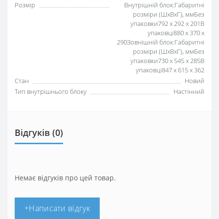
Розмір
Внутрішній блок:Габаритні
розміри (ШхВхГ), ммБез
упаковки792 x 292 x 201В
упаковці880 x 370 x
290Зовнішній блок:Габаритні
розміри (ШхВхГ), ммБез
упаковки730 x 545 x 285В
упаковці847 x 615 x 362
Стан
Новий
Тип внутрішнього блоку
Настінний
Відгуків (0)
Немає відгуків про цей товар.
+Написати відгук