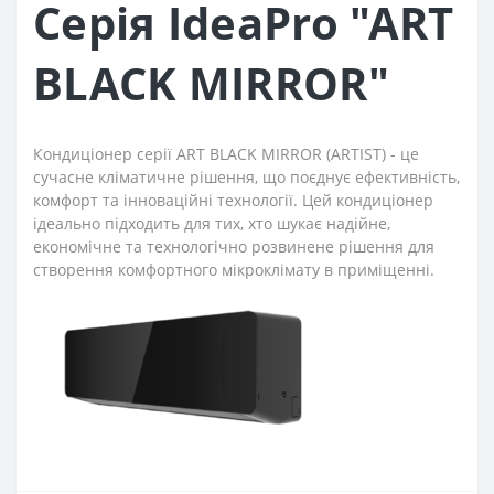
Серія IdeaPro "ART
BLACK MIRROR"
Кондиціонер серії ART BLACK MIRROR (ARTIST) - це
сучасне кліматичне рішення, що поєднує ефективність,
комфорт та інноваційні технології. Цей кондиціонер
ідеально підходить для тих, хто шукає надійне,
економічне та технологічно розвинене рішення для
створення комфортного мікроклімату в приміщенні.