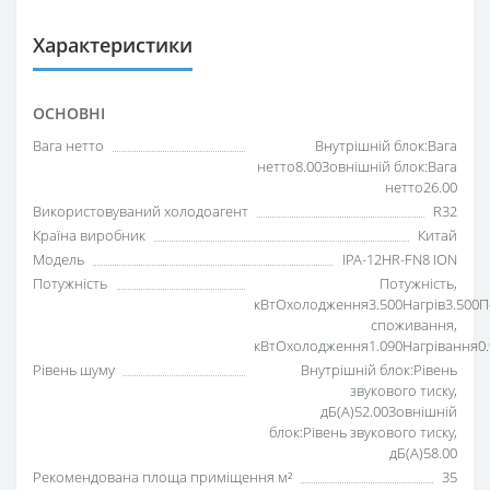
Характеристики
ОСНОВНІ
Вага нетто
Внутрішній блок:Вага
нетто8.00Зовнішній блок:Вага
нетто26.00
Використовуваний холодоагент
R32
Країна виробник
Китай
Модель
IPA-12HR-FN8 ION
Потужність
Потужність,
кВтОхолодження3.500Нагрів3.500П
споживання,
кВтОхолодження1.090Нагрівання0.
Рівень шуму
Внутрішній блок:Рівень
звукового тиску,
дБ(А)52.00Зовнішній
блок:Рівень звукового тиску,
дБ(А)58.00
Рекомендована площа приміщення м²
35