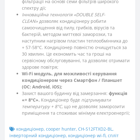
фільтрації на основі семи фільтрів широкого
спектру дії;
Інноваційна технологія «DOUBLE SELF-
CLEAN»
дозволяє кондиціонеру робити
самоочищення від пилу, грибків, вірусів та
бактерій, методом миттєвої заморозки, та
наступним нагрівом пластин теплообмінника до
+ 57-58°C. Кондиціонер повністю очищується за
30 хвилин. Це економить час та гроші на
сервісному обслуговуванні, та дозволяє отримати
здорове повітря;
Wi-Fi модуль, для можливості керування
кондиціонером через Смартфон / Планшет
(ОС: Android, iOS);
Захист вашого будинку від замерзання:
функція
«+ 8°С».
Кондиціонер буде
підтримувати
температуру + 8°С
, що не дозволяє заморозити
приміщення та споживає мінімум електроенергії;
кондиціонер
,
cooper hunter
,
CH-S12FTXD2-BL
,
інверторний кондиціонер
,
кондиціонер wi-fi
,
спліт