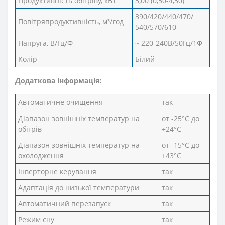
Продуктивність обігріву, кВт
3,00 (0,50-4,30)
390/420/440/470/
Повітряпродуктивність, м³/год
540/570/610
Напруга, В/Гц/Ф
~ 220-240В/50Гц/1Ф
Колір
Білий
Додаткова інформація:
Автоматичне очищення
так
Діапазон зовнішніх температур на
от -25°С до
обігрів
+24°С
Діапазон зовнішніх температур на
от -15°С до
охолодження
+43°С
Інверторне керування
так
Адаптація до низької температури
так
Автоматичний перезапуск
так
Режим сну
так