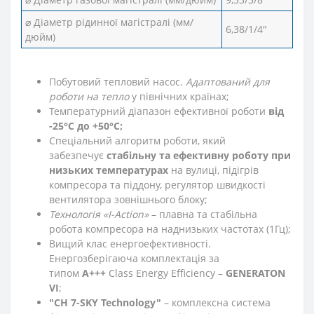
⌀ Діаметр рідинної магістралі (мм/
6,38/1/4"
дюйм)
Побутовий тепловий насос.
Адаптований для
роботи на тепло
у північних країнах;
Температурний діапазон ефективної роботи
від
-25°С до +50°С;
Спеціальний алгоритм роботи, який
забезпечує
стабільну та ефективну роботу при
низьких температурах
на вулиці, підігрів
компресора та піддону, регулятор швидкості
вентилятора зовнішнього блоку;
Технологія «I-Action»
– плавна та стабільна
робота компресора на наднизьких частотах (1Гц);
Вищий клас енергоефективності.
Енергозберігаюча комплектація за
типом
А+++
Class Energy Efficiency –
GENERATON
VI
;
"CH 7-SKY Technology"
– комплексна система