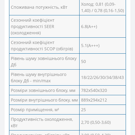
Холод: 0,81 (0,09-
Споживана потужність, кВт
1,40) / 0,78 (0,16-1,50)
Сезонний коефіцієнт
продуктивності SEER
6.8(А++)
(охолодження)
Сезонний коефіцієнт
5.1(А+++)
продуктивності SCOP (обігрів)
Рівень шуму зовнішнього блоку
50
Дб
Рівень шуму внутрішнього
18/22/26/30/34/38/43
блоку Дб - min/max
Розміри зовнішнього блоку, мм
782х540х320
Розміри внутрішнього блоку, мм
889х294х212
Розмір приміщення, м²
25
Продуктивність охолодження,
2,70 (0,50-3,60)
кВт