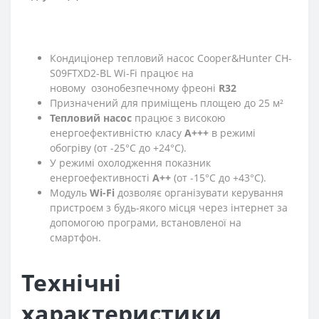
Кондиціонер тепловий насос Cooper&Hunter CH-
S09FTXD2-BL Wi-Fi працює на
новому озонобезпечному фреоні
R32
Призначений для приміщень площею до 25 м²
Тепловий насос
працює з високою
енергоефективністю класу
A+++
в режимі
обогріву (от -25°С до +24°С).
У режимі охолодження показник
енергоефективності
A++
(от -15°С до +43°С).
Модуль
Wi-Fi
дозволяє організувати керування
пристроєм з будь-якого місця через інтернет за
допомогою програми, встановленої на
смартфон.
Технічні
характеристики