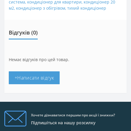
система
,
кондиціонер для квартири
,
кондиціонер 20
м2
,
кондиціонер з обігрівом
,
тихий кондиціонер
Відгуків (0)
Немає відгуків про цей товар.
+Написати відгук
Хочете дізнаватися першим про акції і знижки?
Підпишіться на нашу розсилку