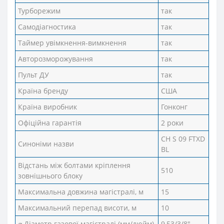
Турборежим
так
Самодіагностика
так
Таймер увімкнення-вимкнення
так
Авторозморожування
так
Пульт ДУ
так
Країна бренду
США
Країна виробник
Гонконг
Офіційна гарантія
2 роки
CH S 09 FTXD
Синоніми назви
BL
Відстань між болтами кріплення
510
зовнішнього блоку
Максимальна довжина магістралі, м
15
Максимальний перепад висоти, м
10
⌀ Діаметр газової магістралі (мм/дюйм)
9,53/3/8"