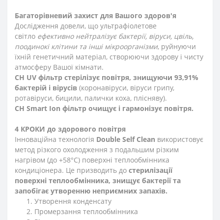
Багаторівневий захист для Вашого здоров'я
Дослідження довели, що ультрафіолетове
світло
ефективно нейтралізує бактерії, віруси, цвіль,
поодинокі клітини та інші мікроорганізми
, руйнуючи
їхній генетичний матеріал, створюючи здорову і чисту
атмосферу Вашої кімнати.
CH UV фільтр стерілізує повітря, знищуючи 93,91%
бактерій і вірусів
(коронавіруси, віруси грипу,
ротавіруси, бицили, палички коха, плісняву).
CH Smart Ion фільтр очищує і гармонізує повітря.
4 КРОКИ до здорового повітря
Інноваційна технологія
Double Self Clean
використовує
метод різкого охолодження з подальшим різким
нагрівом (до +58°С) поверхні теплообмінника
кондиціонера. Це призводить до
стерилізації
поверхні теплообмінника, знищує бактерії та
запобігає утворенню неприємних запахів.
Утворення конденсату
Промерзання теплообмінника