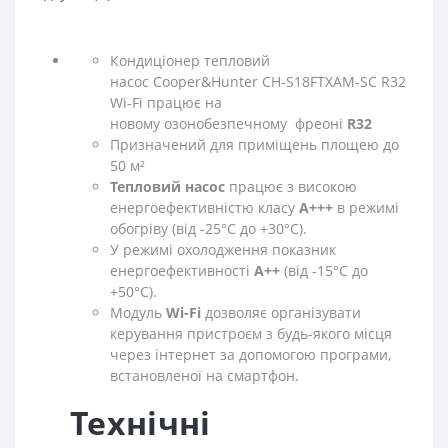
Кондиціонер тепловий
насос Cooper&Hunter CH-S18FTXAM-SC R32
Wi-Fi працює на
новому озонобезпечному фреоні
R32
Призначений для приміщень площею до
50 м²
Тепловий насос
працює з високою
енергоефективністю класу
A+++
в режимі
обогріву (від -25°С до +30°С).
У режимі охолодження показник
енергоефективності
A++
(від -15°С до
+50°С).
Модуль
Wi-Fi
дозволяє організувати
керування пристроєм з будь-якого місця
через інтернет за допомогою програми,
встановленої на смартфон.
Технічні