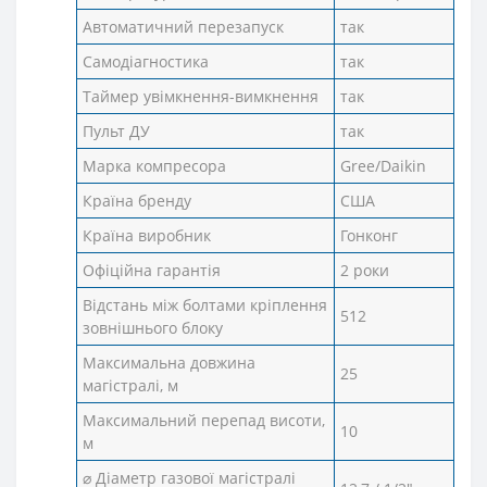
Автоматичний перезапуск
так
Самодіагностика
так
Таймер увімкнення-вимкнення
так
Пульт ДУ
так
Марка компресора
Gree/Daikin
Країна бренду
США
Країна виробник
Гонконг
Офіційна гарантія
2 роки
Відстань між болтами кріплення
512
зовнішнього блоку
Максимальна довжина
25
магістралі, м
Максимальний перепад висоти,
10
м
⌀ Діаметр газової магістралі