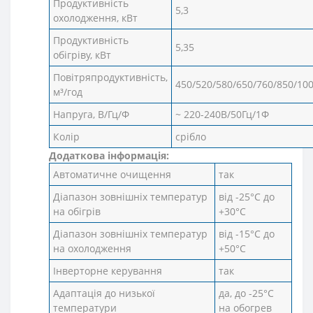
Продуктивність
5,3
охолодження, кВт
Продуктивність
5,35
обігріву, кВт
Повітряпродуктивність,
450/520/580/650/760/850/10
м³/год
Напруга, В/Гц/Ф
~ 220-240В/50Гц/1Ф
Колір
срібло
Додаткова інформація:
Автоматичне очищення
так
Діапазон зовнішніх температур
від -25°С до
на обігрів
+30°С
Діапазон зовнішніх температур
від -15°С до
на охолодження
+50°С
Інверторне керування
так
Адаптація до низької
да, до -25°C
температури
на обогрев