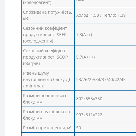
(холодоагент)
Споживана потужність,
Холод: 1,58 / Тепло: 1,39
кВт
Сезонний коефіцієнт
продуктивності SEER
7,3(А++)
(охолодження)
Сезонний коефіцієнт
продуктивності SCOP
5.7(А+++)
(обігрів)
Рівень шуму
внутрішнього блоку Дб
23/26/29/34/37/40/42/45
- min/max
Розміри зовнішнього
802x555x350
блоку, мм
Розміри внутрішнього
993x311x222
блоку, мм
Розмір приміщення, м²
50