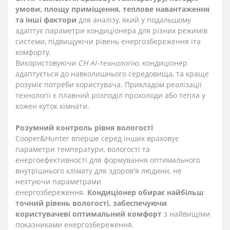
умови, площу приміщення, теплове навантаження
та інші фактори
для аналізу, який у подальшому
адаптує параметри кондиціонера для різних режимів
системи, підвищуючи рівень енергозбереження іта
комфорту.
Використовуючи
CH AI-технологію
, кондиціонер
адаптується до навколишнього середовища, та краще
розуміє потреби користувача. Прикладом реалізації
технології є плавний розподіл прохолоди або тепла у
кожен куток кімнати.
Розумний контроль рівня вологості
Cooper&Hunter вперше серед інших враховує
параметри температури, вологості та
енергоефективності для формування оптимального
внутрішнього клімату для здоров'я людини, не
нехтуючи параметрами
енергозбереження.
Кондиціонер обирає найбільш
точний рівень вологості, забеспечуючи
користувачеві оптимальний комфорт
з найвищіми
показниками енергозбереження.