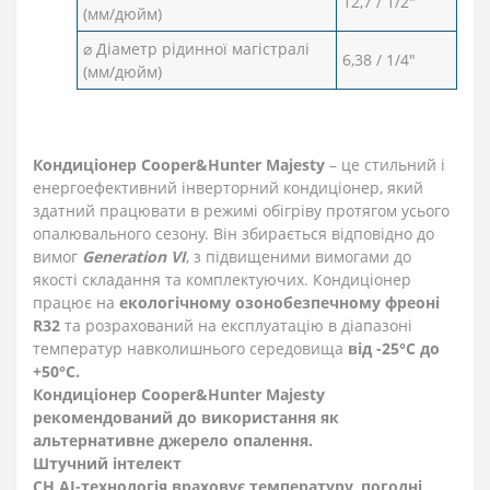
12,7 / 1/2"
(мм/дюйм)
⌀ Діаметр рідинної магістралі
6,38 / 1/4"
(мм/дюйм)
Кондиціонер Cooper&Hunter Majesty
– це стильний і
енергоефективний інверторний кондиціонер, який
здатний працювати в режимі обігріву протягом усього
опалювального сезону. Він збирається відповідно до
вимог
Generation VI
, з підвищеними вимогами до
якості складання та комплектуючих. Кондиціонер
працює на
екологічному озонобезпечному фреоні
R32
та розрахований на експлуатацію в діапазоні
температур навколишнього середовища
від -25°С до
+50°С.
Кондиціонер Cooper&Hunter Majesty
рекомендований до використання як
альтернативне джерело опалення.
Штучний інтелект
CH AI-технологія враховує температуру, погодні