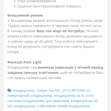
Різке розморожування
Сушіння простерилізованої поверхні.
Безшумний режим
У безшумному режимі внутрішнього блоку рівень шуму
19дБ(А) можна порівняти із звуками тихої літньої ночи.
В такому режимі
Ваш сон ніщо не потурбує.
Нічний
режим роботи зовнішнього блоку
дозволяє працювати
із рівнем шуму до 40 дБ(А)
. Така робота зовнішнього
блоку не дозволить потурбувати сон навіть Ваших
сусідів.
Функція Auto Light
Кондиціонер сам
вимикає індикацію у нічний період
завдяки сенсору освітлення
, щоб не потурбувати Ваш
сон навіть найменшим світлом.
кондиціонер
,
cooper hunter
,
CH-S18FTXAM-SC
,
інверторний кондиціонер
,
кондиціонер wi-fi
,
спліт
система
,
кондиціонер для квартири
,
кондиціонер 20
м2
,
кондиціонер з обігрівом
,
тихий кондиціонер