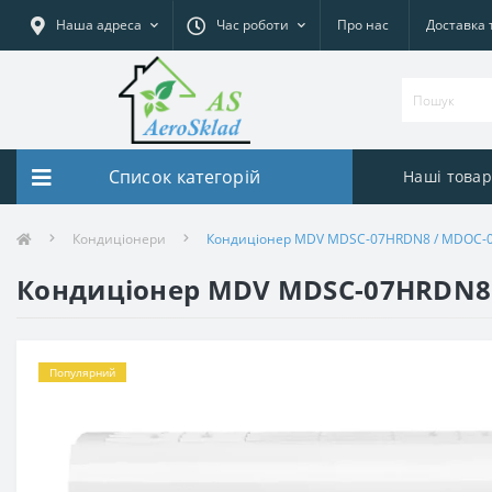
Наша адреса
Час роботи
Про нас
Доставка 
Список категорій
Наші това
Кондиціонери
Кондиціонер MDV MDSC-07HRDN8 / MDOC-07H
Кондиціонер MDV MDSC-07HRDN8 /
Популярний