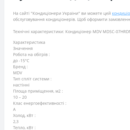
На сайті "Кондиціонери України" ви можете цей
кондиці
обслуговування кондиціонерів. Щоб оформити замовленн
Технічні характеристики: Кондиціонер MDV MDSC-07HRDN
Характеристика
Значення
Робота на обігрів :
до -15°C
Бренд :
MDV
Тип спліт системи :
настінні
Площа приміщення, м2 :
10 – 20
Клас енергоефективності :
A
Холод, кВт :
2,3
Тепло, кВт :