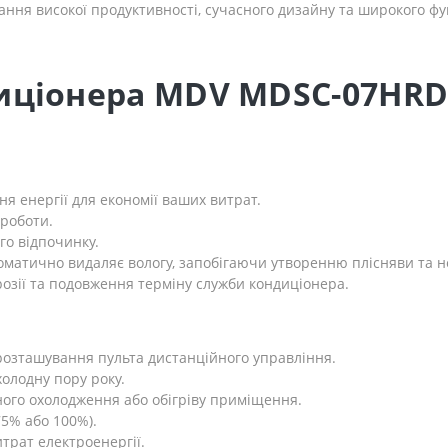
днання високої продуктивності, сучасного дизайну та широкого 
диціонера MDV MDSC-07HR
я енергії для економії ваших витрат.
 роботи.
го відпочинку.
томатично видаляє вологу, запобігаючи утворенню плісняви ​​та 
орозії та подовження терміну служби кондиціонера.
 розташування пульта дистанційного управління.
холодну пору року.
рного охолодження або обігріву приміщення.
5% або 100%).
трат електроенергії.