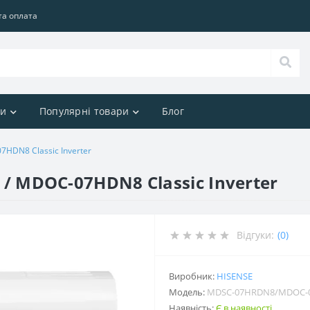
та оплата
ри
Популярні товари
Блог
DN8 Classic Inverter
 MDOC-07HDN8 Classic Inverter
Відгуки:
(0)
Виробник:
HISENSE
Модель:
MDSC-07HRDN8/MDOC-
Наявність:
Є в наявності