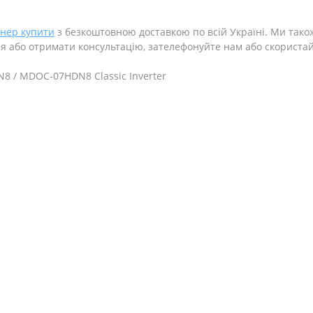
онер купити
з безкоштовною доставкою по всій Україні. Ми тако
я або отримати консультацію, зателефонуйте нам або скорист
8 / MDOC-07HDN8 Classic Inverter