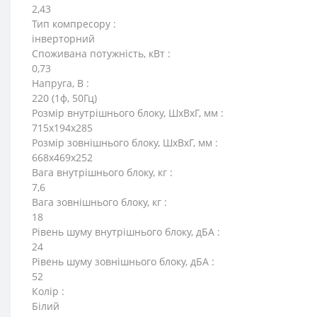
2,43
Тип компресору :
інверторний
Споживана потужність, кВт :
0,73
Напруга, В :
220 (1ф, 50Гц)
Розмір внутрішнього блоку, ШxВxГ, мм :
715x194x285
Розмір зовнішнього блоку, ШxВxГ, мм :
668x469x252
Вага внутрішнього блоку, кг :
7,6
Вага зовнішнього блоку, кг :
18
Рівень шуму внутрішнього блоку, дБА :
24
Рівень шуму зовнішнього блоку, дБА :
52
Колір :
Білий