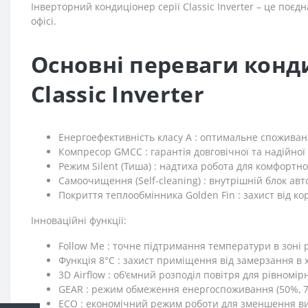
Інверторний кондиціонер серії Classic Inverter – це поє
офісі.
Основні переваги кон
Classic Inverter
Енергоефективність класу А : оптимальне споживанн
Компресор GMCC : гарантія довговічної та надійної
Режим Silent (Тиша) : надтиха робота для комфортно
Самоочищення (Self-cleaning) : внутрішній блок ав
Покриття теплообмінника Golden Fin : захист від к
Інноваційні функції:
Follow Me : точне підтримання температури в зоні
Функція 8°С : захист приміщення від замерзання в 
3D Airflow : об'ємний розподіл повітря для рівномі
GEAR : режим обмеження енергоспоживання (50%, 7
ECO : економічний режим роботи для зменшення ви