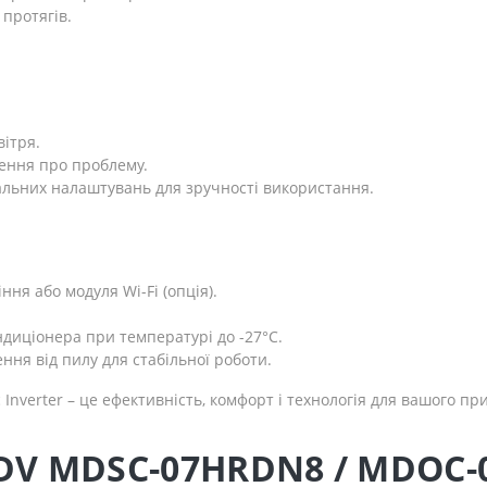
 протягів.
ітря.
ення про проблему.
альних налаштувань для зручності використання.
ня або модуля Wi-Fi (опція).
ндиціонера при температурі до -27°С.
ня від пилу для стабільної роботи.
verter – це ефективність, комфорт і технологія для вашого пр
V MDSC-07HRDN8 / MDOC-07