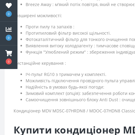
Breeze Away : м'який потік повітря, який не створює
0
Розширені можливості:
Проти пилу та запахів :
Протипиловий фільтр високої щільності.
0
Фотокаталітичний фільтр для тонкого очищення пов
Виявлення витоку холодоагенту : тимчасове сповіщ
Функція "Улюблений режим" : збереження індивіду
0
Дистанційне керування :
ІЧ-пульт RG10 з тримачем у комплекті.
Можливість підключення провідного пульта управлін
Надійність в умовах будь-якої погоди:
Зимовий комплект (опція): забезпечення роботи ко
Самоочищення зовнішнього блоку Anti Dust : очищен
Кондиціонер MDV MDSC-07HRDN8 / MDOC-07HDN8 Classic In
Купити кондиціонер MD