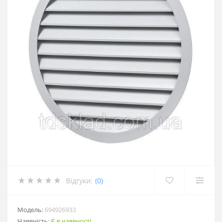
Відгуки:
(0)
Модель:
694926933
Наявність:
Є в наявності