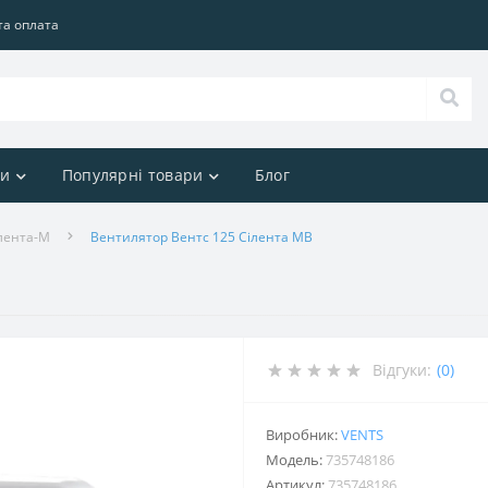
та оплата
ри
Популярні товари
Блог
лента-М
Вентилятор Вентс 125 Сілента МВ
Відгуки:
(0)
Виробник:
VENTS
Модель:
735748186
Артикул:
735748186