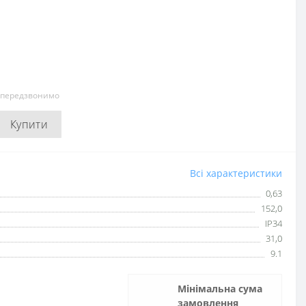
и передзвонимо
Купити
Всі характеристики
0,63
152,0
IP34
31,0
9.1
Мінімальна сума
замовлення