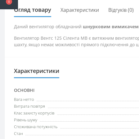
0
Огляд товару
Характеристики
Відгуків (0)
Даний вентилятор обладнаний
шнурковим вимикачем
Вентилятор Вентс 125 Сілента МВ є витяжним вентилятор
шахту, якщо немає можливості прямого підключення до ш
Характеристики
ОСНОВНІ
Вага нетто
Витрата повітря
Клас захисту корпусів
Рівень шуму
Споживана потужність
Стан