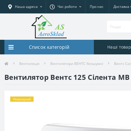
Наша адреса
Час роботи
Про нас
Доставка 
Список категорій
Наші това
Вентиляція
Вентилятори ВЕНТС безшумні
Вентс Си
Вентилятор Вентс 125 Сілента МВ
Популярний