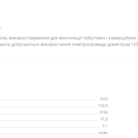
.
ом, використовуваним для вентиляції побутових і комерційних
ахти допускається використання повітропровода діаметром 125
0,63
152,0
IP34
31,0
9.1
нове